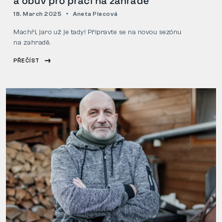
a obuv pro práci na zahradě
18. March 2025
Aneta Plecová
Machři, jaro už je tady! Připravte se na novou sezónu
na zahradě.
PŘEČÍST