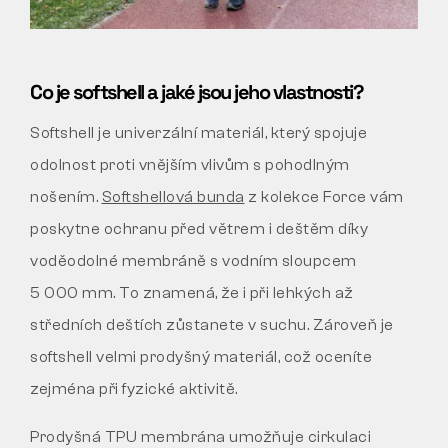
Co je softshell a jaké jsou jeho vlastnosti?
Softshell je univerzální materiál, který spojuje
odolnost proti vnějším vlivům s pohodlným
nošením.
Softshellová bunda
z kolekce Force vám
poskytne ochranu před větrem i deštěm díky
voděodolné membráně s vodním sloupcem
5 000 mm. To znamená, že i při lehkých až
středních deštích zůstanete v suchu. Zároveň je
softshell velmi prodyšný materiál, což oceníte
zejména při fyzické aktivitě.
Prodyšná TPU membrána umožňuje cirkulaci