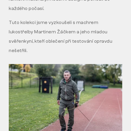
každého počasí.
VRÁCENÍ/VÝMĚNA
Tuto kolekci jsme vyzkoušeli s machrem
lukostřelby Martinem Žáčkem a jeho mladou
svěřenkyní, kteří oblečení při testování opravdu
nešetřili.