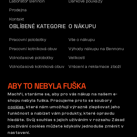
Laboratoř Bennon
Dárkové poukazy
Prodejna
Kontakt
OBLÍBENÉ KATEGORIE
O NÁKUPU
Pracovní polobotky
Vše o nákupu
Pracovní kotníková obuv
Výhody nákupu na Bennonu
Volnočasové polobotky
Velikosti
Volnočasová kotníková obuv
Vrácení a reklamace zboží
Kalhoty
Doprava a platba
ABY TO NEBYLA FUŠKA
Mikiny
Firemní účet
Reklamace a záruka
Machři, staráme se, aby pro vás nákup na našem e-
shopu nebyla fuška. Pracujeme proto se soubory
cookies
, které nám umožňují výrazně zlepšovat jeho
funkčnost a nabízet vám produkty, které opravdu
Obchodní podmínky
Reklamační řád
hledáte. Svůj souhlas s jejich užíváním v rozsahu Zásad
Nastavení cookies
GDPR
používání cookies můžete kdykoliv jednoduše změnit v
Česká republika | Čeština
nastavení.