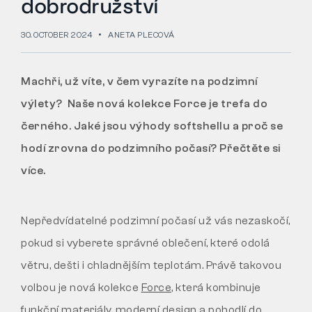
dobrodružství
Tactical
30. OCTOBER 2024
ANETA PLECOVÁ
Machři, už víte, v čem vyrazíte na podzimní
Oblečení
výlety? Naše nová kolekce Force je trefa do
černého. Jaké jsou výhody softshellu a proč se
VŠE O NÁKUPU
hodí zrovna do podzimního počasí? Přečtěte si
O NÁS
více.
ČLÁNKY
Nepředvídatelné podzimní počasí už vás nezaskočí,
LABORATOŘ BENNON
pokud si vyberete správné oblečení, které odolá
větru, dešti i chladnějším teplotám. Právě takovou
PRODEJNA S BISTREM
volbou je nová kolekce
Force
, která kombinuje
KONTAKT
funkční materiály, moderní design a pohodlí do