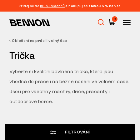
Přidej se do
Klubu Machrů
a nakupuj se
slevou 5 %
na vše.
Filtrace
0
CENA
FILTROVAT
Oblečení na práci i volný čas
Výprodej
VELIKOST
Trička
SMAZAT FILTRY
ŠTÍTEK
Pracovní obuv
Vyberte si kvalitní bavlněná trička, která jsou
BARVA
vhodná do práce i na běžné nošení ve volném čase.
Barefoot
Jsou pro všechny machry, dříče, pracanty i
VLASTNOSTI
outdoorové borce.
Outdoor
Volnočasová obuv
FILTROVÁNÍ