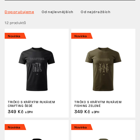
Doporučujeme
Od nejlevnějších
Od nejdražších
Tactical
12 produktů
Oblečení
Novinka
Novinka
VŠE O NÁKUPU
O NÁS
ČLÁNKY
TRIČKO S KRÁTKÝM RUKÁVEM
TRIČKO S KRÁTKÝM RUKÁVEM
LABORATOŘ BENNON
CRAFTING ŠEDÉ
FISHING ZELENÉ
349 Kč
349 Kč
s DPH
s DPH
PRODEJNA S BISTREM
Novinka
Novinka
KONTAKT