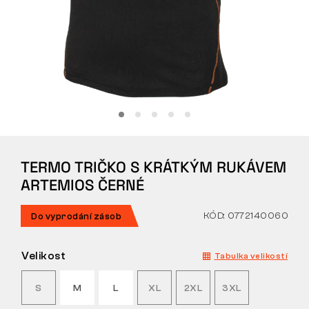
Tactical
Oblečení
VŠE O NÁKUPU
TERMO TRIČKO S KRÁTKÝM RUKÁVEM
O NÁS
ARTEMIOS ČERNÉ
ČLÁNKY
KÓD: 0772140060
Do vyprodání zásob
LABORATOŘ BENNON
Velikost
Tabulka velikostí
PRODEJNA S BISTREM
S
M
L
XL
2XL
3XL
KONTAKT