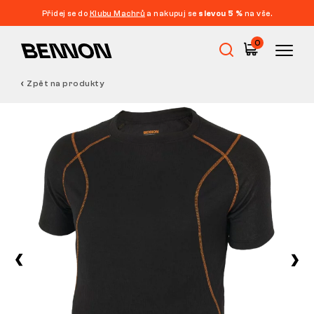
Přidej se do
Klubu Machrů
a nakupuj se
slevou 5 %
na vše.
0
Zpět na produkty
Výprodej
Pracovní obuv
Barefoot
Outdoor
Volnočasová obuv