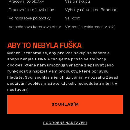
Pracovní polobotky
Vše o nákupu
Pracovní kotníková obuv
Výhody nákupu na Bennonu
Volnočasové polobotky
Velikosti
Volnočasová kotníková obuv
Vrácení a reklamace zboží
Kalhoty
Doprava a platba
ABY TO NEBYLA FUŠKA
Mikiny
Firemní účet
Reklamace a záruka
Machři, staráme se, aby pro vás nákup na našem e-
shopu nebyla fuška. Pracujeme proto se soubory
cookies
, které nám umožňují výrazně zlepšovat jeho
funkčnost a nabízet vám produkty, které opravdu
Obchodní podmínky
Reklamační řád
hledáte. Svůj souhlas s jejich užíváním v rozsahu Zásad
Nastavení cookies
GDPR
používání cookies můžete kdykoliv jednoduše změnit v
Česká republika | Čeština
nastavení.
SOUHLASÍM
Na tomto webu straší
©2026 Bennon.cz
PODROBNÉ NASTAVENÍ