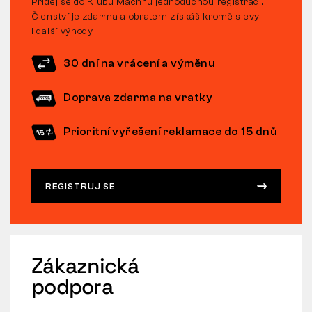
Přidej se do Klubu Machrů jednoduchou registrací.
Členství je zdarma a obratem získáš kromě slevy
i další výhody.
30 dní na vrácení a výměnu
Doprava zdarma na vratky
Prioritní vyřešení reklamace do 15 dnů
REGISTRUJ SE
Zákaznická
podpora