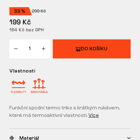
VRÁCENÍ/VÝMĚNA
299 Kč
33 %
199 Kč
164 Kč bez DPH
DO KOŠÍKU
Vlastnosti
Funkční spodní termo triko s krátkým rukávem,
které má termoaktivní vlastnosti.
Více
Materiál