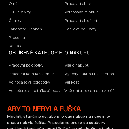
O nás
Pracovní obuv
ESG aktivity
Volnočasová obuv
Články
Pracovní oblečení
Laboratoř Bennon
Dárkové poukazy
Prodejna
Kontakt
OBLÍBENÉ KATEGORIE
O NÁKUPU
Pracovní polobotky
Vše o nákupu
Pracovní kotníková obuv
Výhody nákupu na Bennonu
Volnočasové polobotky
Velikosti
Volnočasová kotníková obuv
Vrácení a reklamace zboží
Kalhoty
Doprava a platba
ABY TO NEBYLA FUŠKA
Mikiny
Firemní účet
Reklamace a záruka
Machři, staráme se, aby pro vás nákup na našem e-
shopu nebyla fuška. Pracujeme proto se soubory
cookies
, které nám umožňují výrazně zlepšovat jeho