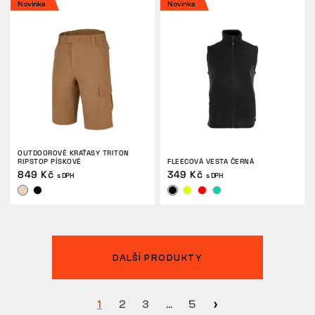
Novinka
Novinka
OUTDOOROVÉ KRAŤASY TRITON
RIPSTOP PÍSKOVÉ
FLEECOVÁ VESTA ČERNÁ
849 Kč
349 Kč
s DPH
s DPH
DALŠÍ PRODUKTY
1
2
3
…
5