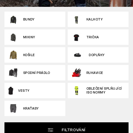
Tactical
BUNDY
KALHOTY
Oblečení
MIKINY
TRIČKA
KOŠILE
DOPLŇKY
VŠE O NÁKUPU
O NÁS
SPODNÍ PRÁDLO
RUKAVICE
ČLÁNKY
OBLEČENÍ SPLŇUJÍCÍ
VESTY
ISO NORMY
LABORATOŘ BENNON
KRAŤASY
PRODEJNA S BISTREM
KONTAKT
FILTROVÁNÍ