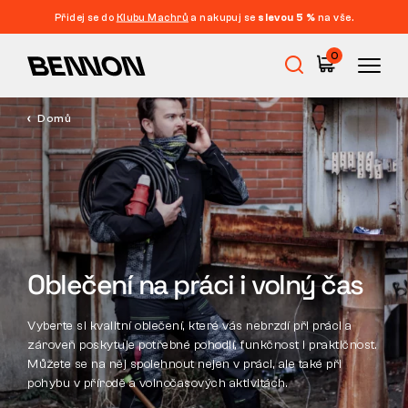
Přidej se do
Klubu Machrů
a nakupuj se
slevou 5 %
na vše.
Filtrace
0
CENA
FILTROVAT
Domů
Výprodej
VELIKOST
SMAZAT FILTRY
ŠTÍTEK
Pracovní obuv
BARVA
Barefoot
Oblečení na práci i volný čas
VLASTNOSTI
STŘIH
Outdoor
Vyberte si kvalitní oblečení, které vás nebrzdí při práci a
zároveň
poskytuje
potřebné pohodlí, funkčnost i praktičnost.
Můžete se na něj spolehnout nejen v práci, ale také při
pohybu v přírodě a volnočasových aktivitách.
Volnočasová obuv