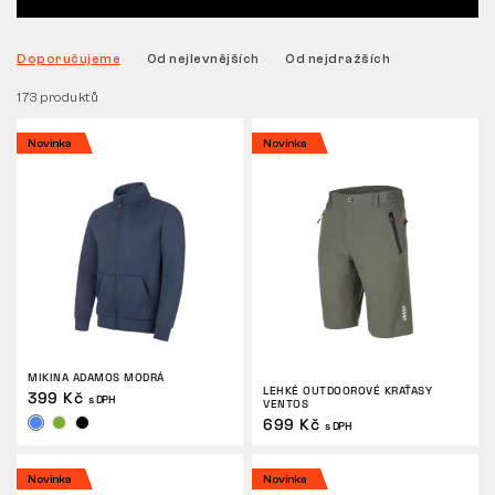
VRÁCENÍ/VÝMĚNA
Doporučujeme
Od nejlevnějších
Od nejdražších
173 produktů
Novinka
Novinka
MIKINA ADAMOS MODRÁ
LEHKÉ OUTDOOROVÉ KRAŤASY
399 Kč
s DPH
VENTOS
699 Kč
s DPH
Novinka
Novinka