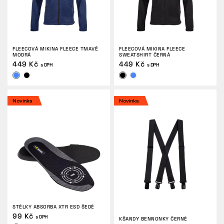
FLEECOVÁ MIKINA FLEECE TMAVĚ
FLEECOVÁ MIKINA FLEECE
MODRÁ
SWEATSHIRT ČERNÁ
449 Kč
449 Kč
s DPH
s DPH
Novinka
Novinka
STÉLKY ABSORBA XTR ESD ŠEDÉ
99 Kč
s DPH
KŠANDY BENNONKY ČERNÉ