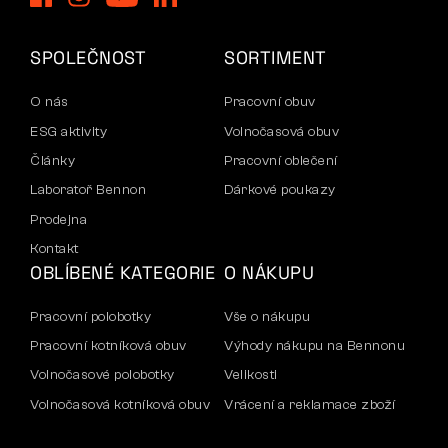
SPOLEČNOST
SORTIMENT
O nás
Pracovní obuv
ESG aktivity
Volnočasová obuv
Články
Pracovní oblečení
Laboratoř Bennon
Dárkové poukazy
Prodejna
Kontakt
OBLÍBENÉ KATEGORIE
O NÁKUPU
Pracovní polobotky
Vše o nákupu
Pracovní kotníková obuv
Výhody nákupu na Bennonu
Volnočasové polobotky
Velikosti
Volnočasová kotníková obuv
Vrácení a reklamace zboží
Kalhoty
Doprava a platba