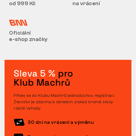
od 999 Kč
na vrácení
Oficiální
e-shop značky
Sleva 5 %
pro
Klub Machrů
Přidej se do Klubu Machrů jednoduchou registrací.
Členství je zdarma a obratem získáš kromě slevy
i další výhody.
30 dní na vrácení a výměnu