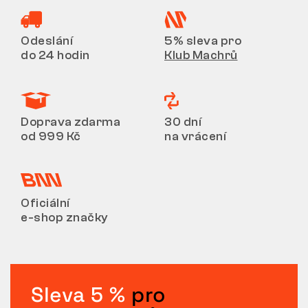
VRÁCENÍ/VÝMĚNA
Odeslání
5% sleva pro
do 24 hodin
Klub Machrů
Doprava zdarma
30 dní
od 999 Kč
na vrácení
Oficiální
e-shop značky
Sleva 5 %
pro