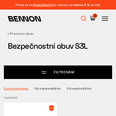
Přidej se do
Klubu Machrů
a nakupuj se
slevou 5 %
na vše.
Filtrace
0
CENA
FILTROVAT
Pracovní obuv
Výprodej
VELIKOST
Bezpečnostní obuv S3L
SMAZAT FILTRY
VLASTNOSTI
Pracovní obuv
FILTROVÁNÍ
Barefoot
Doporučujeme
Od nejlevnějších
Od nejdražších
Outdoor
1 produkt
Volnočasová obuv