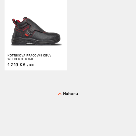
Tactical
Oblečení
KOTNÍKOVÁ PRACOVNÍ OBUV
VŠE O NÁKUPU
WELDER XTR S3L
1 219 Kč
s DPH
O NÁS
ČLÁNKY
Nahoru
LABORATOŘ BENNON
PRODEJNA S BISTREM
KONTAKT