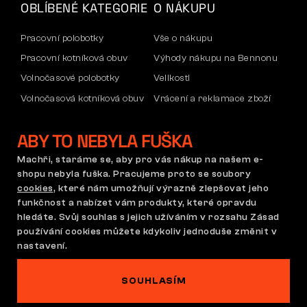
OBLÍBENÉ KATEGORIE
O NÁKUPU
Pracovní polobotky
Vše o nákupu
Pracovní kotníková obuv
Výhody nákupu na Bennonu
Volnočasové polobotky
Velikosti
Volnočasová kotníková obuv
Vrácení a reklamace zboží
Kalhoty
Doprava a platba
ABY TO NEBYLA FUŠKA
Mikiny
Firemní účet
Reklamace a záruka
Machři, staráme se, aby pro vás nákup na našem e-
shopu nebyla fuška. Pracujeme proto se soubory
cookies
, které nám umožňují výrazně zlepšovat jeho
funkčnost a nabízet vám produkty, které opravdu
Obchodní podmínky
Reklamační řád
hledáte. Svůj souhlas s jejich užíváním v rozsahu Zásad
Nastavení cookies
GDPR
používání cookies můžete kdykoliv jednoduše změnit v
nastavení.
Česká republika | Čeština
SOUHLASÍM