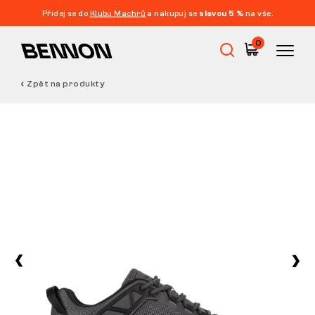
Přidej se do
Klubu Machrů
a nakupuj se
slevou 5 %
na vše.
0
Zpět na produkty
Výprodej
Pracovní obuv
Barefoot
Outdoor
Volnočasová obuv