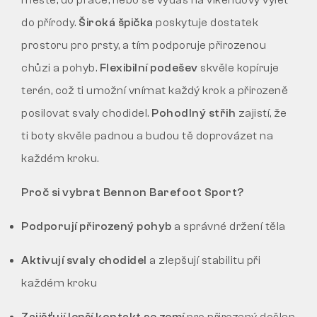
městě, do práce, nebo se vydáš na víkendový výlet
do přírody.
Široká špička
poskytuje dostatek
prostoru pro prsty, a tím podporuje přirozenou
chůzi a pohyb.
Flexibilní podešev
skvěle kopíruje
terén, což ti umožní vnímat každý krok a přirozeně
posilovat svaly chodidel.
Pohodlný střih
zajistí, že
ti boty skvěle padnou a budou tě doprovázet na
každém kroku.
Proč si vybrat Bennon Barefoot Sport?
Podporují přirozený pohyb
a správné držení těla
Aktivují svaly chodidel
a zlepšují stabilitu při
každém kroku