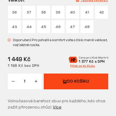
Velikost
Tabulka velikostí
VRÁCENÍ/VÝMĚNA
36
37
38
39
40
41
42
43
44
45
46
47
48
Doporučení: Pro pohodlí a komfort volte o číslo menší velikost,
než běžně nosíte.
1 449 Kč
Cena pro Klub Machrů
1 377 Kč s DPH
1 198 Kč bez DPH
Přidej se do Klubu
DO KOŠÍKU
Volnočasová barefoot obuv pro každého, kdo chce
zažít přirozenou chůzi.
Více