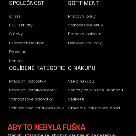
SPOLEČNOST
SORTIMENT
O nás
Pracovní obuv
ESG aktivity
Volnočasová obuv
Články
Pracovní oblečení
Laboratoř Bennon
Dárkové poukazy
Prodejna
Kontakt
OBLÍBENÉ KATEGORIE
O NÁKUPU
Pracovní polobotky
Vše o nákupu
Pracovní kotníková obuv
Výhody nákupu na Bennonu
Volnočasové polobotky
Velikosti
Volnočasová kotníková obuv
Vrácení a reklamace zboží
Kalhoty
Doprava a platba
ABY TO NEBYLA FUŠKA
Mikiny
Firemní účet
Reklamace a záruka
Machři, staráme se, aby pro vás nákup na našem e-