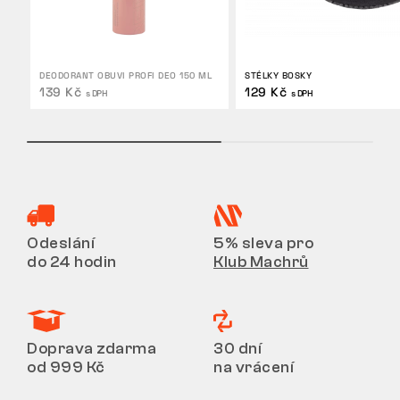
DEODORANT OBUVI PROFI DEO 150 ML
STÉLKY BOSKY
139 Kč
129 Kč
s DPH
s DPH
Odeslání
5% sleva pro
do 24 hodin
Klub Machrů
Doprava zdarma
30 dní
od 999 Kč
na vrácení