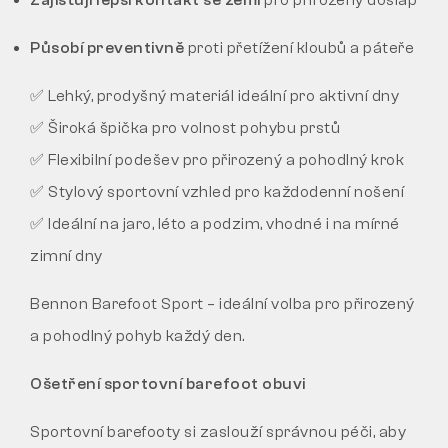
Zajišťují lepší kontakt se zemí
pro přirozený došlap
Působí preventivně
proti přetížení kloubů a páteře
✅ Lehký, prodyšný materiál ideální pro aktivní dny
✅ Široká špička pro volnost pohybu prstů
✅ Flexibilní podešev pro přirozený a pohodlný krok
✅ Stylový sportovní vzhled pro každodenní nošení
✅ Ideální na jaro, léto a podzim, vhodné i na mírné
zimní dny
Bennon Barefoot Sport – ideální volba pro přirozený
a pohodlný pohyb každý den.
Ošetření sportovní barefoot obuvi
Sportovní barefooty si zaslouží správnou péči, aby