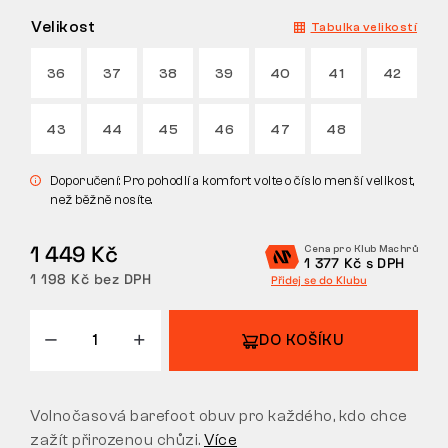
Velikost
Tabulka velikostí
VRÁCENÍ/VÝMĚNA
36
37
38
39
40
41
42
43
44
45
46
47
48
Doporučení: Pro pohodlí a komfort volte o číslo menší velikost,
než běžně nosíte.
1 449 Kč
Cena pro Klub Machrů
1 377 Kč s DPH
1 198 Kč bez DPH
Přidej se do Klubu
DO KOŠÍKU
Volnočasová barefoot obuv pro každého, kdo chce
zažít přirozenou chůzi.
Více