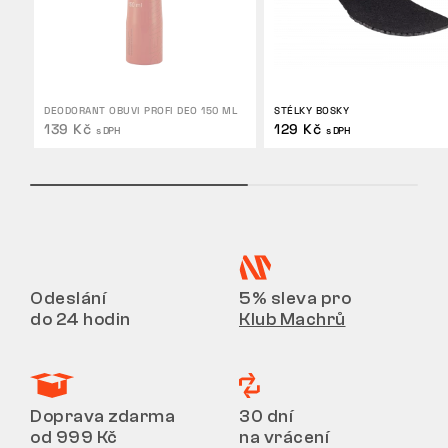
DEODORANT OBUVI PROFI DEO 150 ML
STÉLKY BOSKY
139 Kč
129 Kč
s DPH
s DPH
Odeslání
5% sleva pro
do 24 hodin
Klub Machrů
Doprava zdarma
30 dní
od 999 Kč
na vrácení