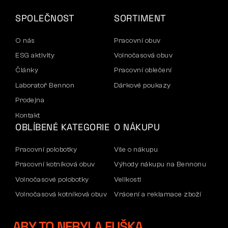
SPOLEČNOST
SORTIMENT
O nás
Pracovní obuv
ESG aktivity
Volnočasová obuv
Články
Pracovní oblečení
Laboratoř Bennon
Dárkové poukazy
Prodejna
Kontakt
OBLÍBENÉ KATEGORIE
O NÁKUPU
Pracovní polobotky
Vše o nákupu
Pracovní kotníková obuv
Výhody nákupu na Bennonu
Volnočasové polobotky
Velikosti
Volnočasová kotníková obuv
Vrácení a reklamace zboží
Kalhoty
Doprava a platba
ABY TO NEBYLA FUŠKA
Mikiny
Firemní účet