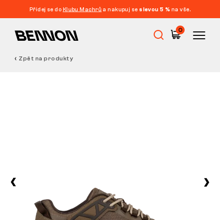
Přidej se do
Klubu Machrů
a nakupuj se
slevou 5 %
na vše.
0
Zpět na produkty
Výprodej
Pracovní obuv
Barefoot
Outdoor
Volnočasová obuv