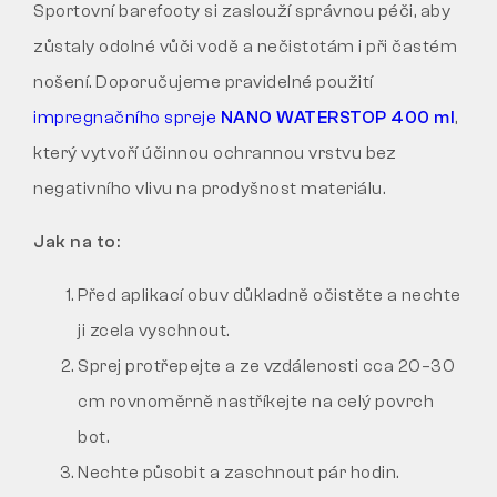
Sportovní barefooty si zaslouží správnou péči, aby
zůstaly odolné vůči vodě a nečistotám i při častém
nošení. Doporučujeme pravidelné použití
impregnačního spreje
NANO WATERSTOP 400 ml
,
který vytvoří účinnou ochrannou vrstvu bez
negativního vlivu na prodyšnost materiálu.
Jak na to:
Před aplikací obuv důkladně očistěte a nechte
ji zcela vyschnout.
Sprej protřepejte a ze vzdálenosti cca 20–30
cm rovnoměrně nastříkejte na celý povrch
bot.
Nechte působit a zaschnout pár hodin.