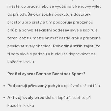
městě, do práce, nebo se vydáš na víkendový výlet
do přírody.
Široká špička
poskytuje dostatek
prostoru pro prsty, a tím podporuje přirozenou
chůzi a pohyb.
Flexibilní podešev
skvěle kopíruje
terén, což ti umožní vnímat každý krok a přirozeně
posilovat svaly chodidel.
Pohodlný střih
zajistí, že
ti boty skvěle padnou a budou tě doprovázet na
každém kroku.
Proč si vybrat Bennon Barefoot Sport?
Podporují přirozený pohyb
a správné držení těla
Aktivují svaly chodidel
a zlepšují stabilitu při
každém kroku