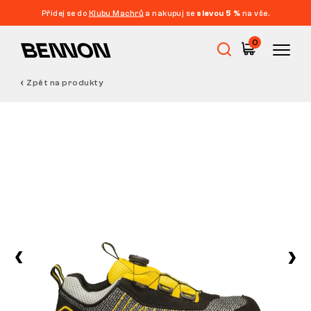
Přidej se do
Klubu Machrů
a nakupuj se
slevou 5 %
na vše.
0
Zpět na produkty
Výprodej
Pracovní obuv
Barefoot
Outdoor
Volnočasová obuv