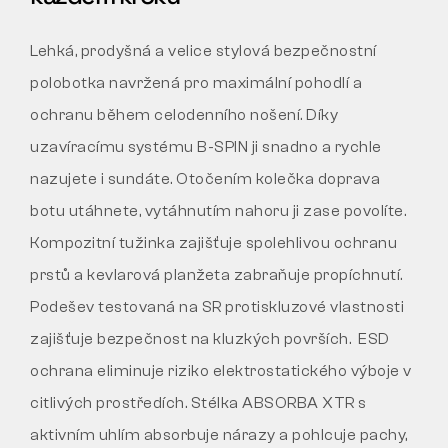
Lehká, prodyšná a velice stylová bezpečnostní
polobotka navržená pro maximální pohodlí a
ochranu během celodenního nošení. Díky
uzavíracímu systému B-SPIN ji snadno a rychle
nazujete i sundáte. Otočením kolečka doprava
botu utáhnete, vytáhnutím nahoru ji zase povolíte.
Kompozitní tužinka zajišťuje spolehlivou ochranu
prstů a kevlarová planžeta zabraňuje propíchnutí.
Podešev testovaná na SR protiskluzové vlastnosti
zajišťuje bezpečnost na kluzkých površích. ESD
ochrana eliminuje riziko elektrostatického výboje v
citlivých prostředích. Stélka ABSORBA XTR s
aktivním uhlím absorbuje nárazy a pohlcuje pachy,