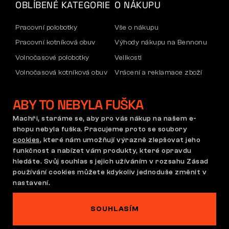
OBLÍBENÉ KATEGORIE
O NÁKUPU
Pracovní polobotky
Vše o nákupu
Pracovní kotníková obuv
Výhody nákupu na Bennonu
Volnočasové polobotky
Velikosti
Volnočasová kotníková obuv
Vrácení a reklamace zboží
Kalhoty
Doprava a platba
ABY TO NEBYLA FUŠKA
Mikiny
Firemní účet
Reklamace a záruka
Machři, staráme se, aby pro vás nákup na našem e-
shopu nebyla fuška. Pracujeme proto se soubory
cookies
, které nám umožňují výrazně zlepšovat jeho
funkčnost a nabízet vám produkty, které opravdu
Obchodní podmínky
Reklamační řád
hledáte. Svůj souhlas s jejich užíváním v rozsahu Zásad
Nastavení cookies
GDPR
používání cookies můžete kdykoliv jednoduše změnit v
Česká republika | Čeština
nastavení.
SOUHLASÍM