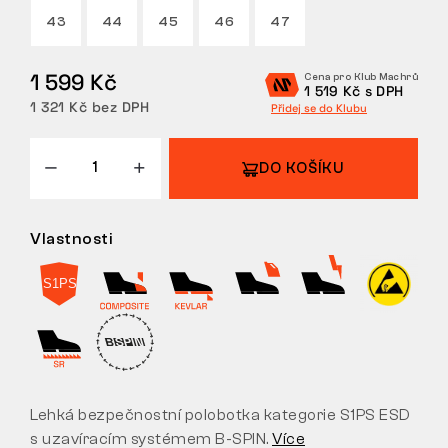
43
44
45
46
47
VRÁCENÍ/VÝMĚNA
1 599 Kč
Cena pro Klub Machrů
1 519 Kč s DPH
1 321 Kč bez DPH
Přidej se do Klubu
DO KOŠÍKU
Vlastnosti
Lehká bezpečnostní polobotka kategorie S1PS ESD
s uzavíracím systémem B-SPIN.
Více