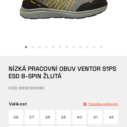
Tactical
Oblečení
VŠE O NÁKUPU
NÍZKÁ PRACOVNÍ OBUV VENTOR S1PS
O NÁS
ESD B-SPIN ŽLUTÁ
ČLÁNKY
KÓD: 0992031080
LABORATOŘ BENNON
Velikost
Tabulka velikostí
PRODEJNA S BISTREM
36
37
38
39
40
41
42
KONTAKT