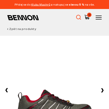
Přidej se do
Klubu Machrů
a nakupuj se
slevou 5 %
na vše.
0
Zpět na produkty
Výprodej
Pracovní obuv
Barefoot
Outdoor
Volnočasová obuv