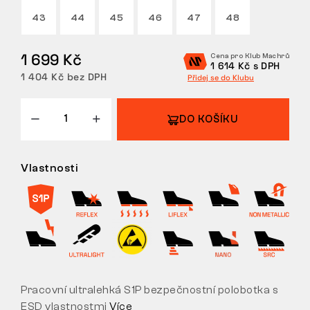
43
44
45
46
47
48
VRÁCENÍ/VÝMĚNA
1 699 Kč
Cena pro Klub Machrů
1 614 Kč s DPH
1 404 Kč bez DPH
Přidej se do Klubu
DO KOŠÍKU
Vlastnosti
Pracovní ultralehká S1P bezpečnostní polobotka s
ESD vlastnostmi
Více