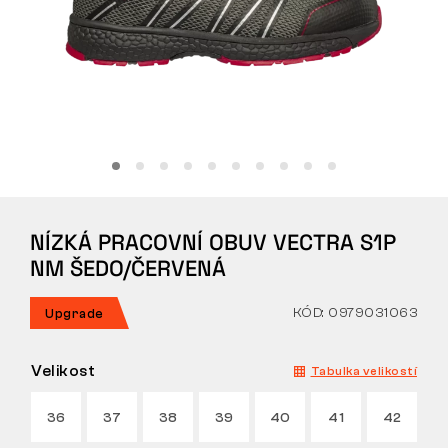
Tactical
Oblečení
VŠE O NÁKUPU
NÍZKÁ PRACOVNÍ OBUV VECTRA S1P
O NÁS
NM ŠEDO/ČERVENÁ
ČLÁNKY
KÓD: 0979031063
Upgrade
LABORATOŘ BENNON
Velikost
Tabulka velikostí
PRODEJNA S BISTREM
36
37
38
39
40
41
42
KONTAKT