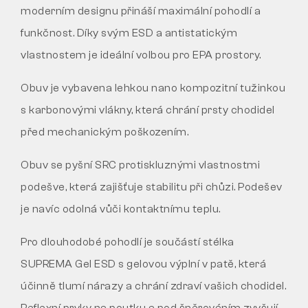
moderním designu přináší maximální pohodlí a
funkčnost. Díky svým ESD a antistatickým
vlastnostem je ideální volbou pro EPA prostory.
Obuv je vybavena lehkou nano kompozitní tužinkou
s karbonovými vlákny, která chrání prsty chodidel
před mechanickým poškozením.
Obuv se pyšní SRC protiskluznými vlastnostmi
podešve, která zajišťuje stabilitu při chůzi. Podešev
je navíc odolná vůči kontaktnímu teplu.
Pro dlouhodobé pohodlí je součástí stélka
SUPREMA Gel ESD s gelovou výplní v patě, která
účinně tlumí nárazy a chrání zdraví vašich chodidel.
Reflexní prvky na poutku a pod šněrováním zvyšují