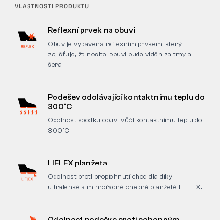
VLASTNOSTI PRODUKTU
Reflexní prvek na obuvi
Obuv je vybavena reflexním prvkem, který
zajišťuje, že nositel obuvi bude viděn za tmy a
šera.
Podešev odolávající kontaktnímu teplu do
300°C
Odolnost spodku obuvi vůči kontaktnímu teplu do
300°C.
LIFLEX planžeta
Odolnost proti propíchnutí chodidla díky
ultralehké a mimořádné ohebné planžetě LIFLEX.
Odolnost podešve proti pohonným