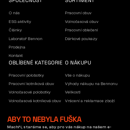
SPOLEČNOST
SORTIMENT
O nás
Pracovní obuv
ESG aktivity
Volnočasová obuv
Články
Pracovní oblečení
Laboratoř Bennon
Dárkové poukazy
Prodejna
Kontakt
OBLÍBENÉ KATEGORIE
O NÁKUPU
Pracovní polobotky
Vše o nákupu
Pracovní kotníková obuv
Výhody nákupu na Bennonu
Volnočasové polobotky
Velikosti
Volnočasová kotníková obuv
Vrácení a reklamace zboží
Kalhoty
Doprava a platba
ABY TO NEBYLA FUŠKA
Mikiny
Firemní účet
Reklamace a záruka
Machři, staráme se, aby pro vás nákup na našem e-