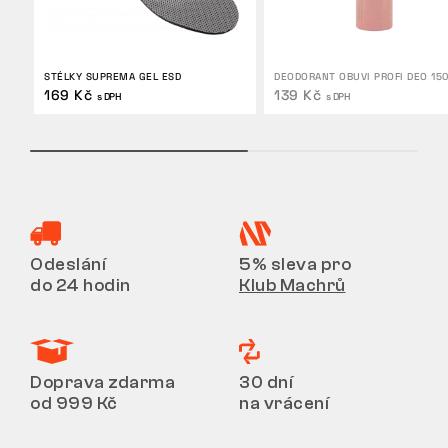
STÉLKY SUPREMA GEL ESD
DEODORANT OBUVI PROFI DEO 15
169 Kč
139 Kč
s DPH
s DPH
Odeslání
5% sleva pro
do 24 hodin
Klub Machrů
Doprava zdarma
30 dní
od 999 Kč
na vrácení