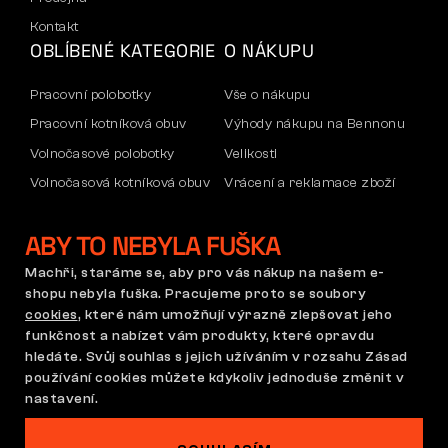
Kontakt
OBLÍBENÉ KATEGORIE
O NÁKUPU
Pracovní polobotky
Vše o nákupu
Pracovní kotníková obuv
Výhody nákupu na Bennonu
Volnočasové polobotky
Velikosti
Volnočasová kotníková obuv
Vrácení a reklamace zboží
Kalhoty
Doprava a platba
ABY TO NEBYLA FUŠKA
Mikiny
Firemní účet
Reklamace a záruka
Machři, staráme se, aby pro vás nákup na našem e-
shopu nebyla fuška. Pracujeme proto se soubory
cookies
, které nám umožňují výrazně zlepšovat jeho
funkčnost a nabízet vám produkty, které opravdu
Obchodní podmínky
Reklamační řád
hledáte. Svůj souhlas s jejich užíváním v rozsahu Zásad
Nastavení cookies
GDPR
používání cookies můžete kdykoliv jednoduše změnit v
Česká republika | Čeština
nastavení.