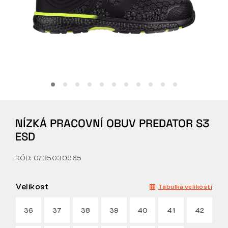
Tactical
Oblečení
VŠE O NÁKUPU
NÍZKÁ PRACOVNÍ OBUV PREDATOR S3
O NÁS
ESD
ČLÁNKY
KÓD: 0735030965
LABORATOŘ BENNON
Velikost
Tabulka velikostí
PRODEJNA S BISTREM
36
37
38
39
40
41
42
KONTAKT