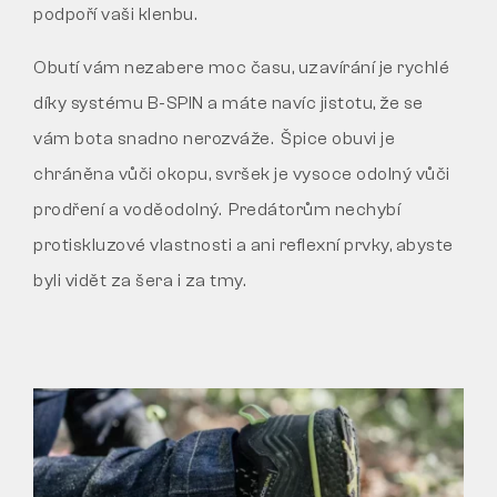
podpoří vaši klenbu.
Obutí vám nezabere moc času, uzavírání je rychlé
díky systému B-SPIN a máte navíc jistotu, že se
vám bota snadno nerozváže. Špice obuvi je
chráněna vůči okopu, svršek je vysoce odolný vůči
prodření a voděodolný. Predátorům nechybí
protiskluzové vlastnosti a ani reflexní prvky, abyste
byli vidět za šera i za tmy.