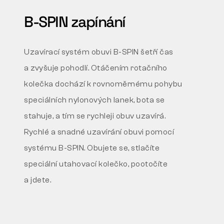
B-SPIN zapínání
Uzavírací systém obuvi B-SPIN šetří čas
a zvyšuje pohodlí.
Otáčením rotačního
kolečka dochází k rovnoměrnému
pohybu
speciálních nylonových lanek, bota se
stahuje,
a tím se rychleji obuv uzavírá.
Rychlé a snadné uzavírání obuvi pomocí
systému B-SPIN.
Obujete se, stlačíte
speciální utahovací kolečko, pootočíte
a
jdete.