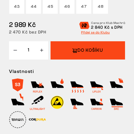
43
44
45
46
47
48
VRÁCENÍ/VÝMĚNA
2 989 Kč
Cena pro Klub Machrů
2 840 Kč s DPH
2 470 Kč bez DPH
Přidej se do Klubu
DO KOŠÍKU
Vlastnosti