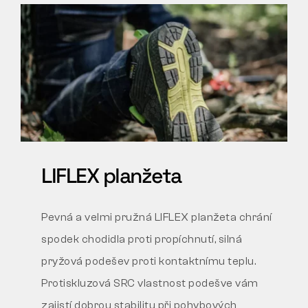
LIFLEX planžeta
Pevná a velmi pružná LIFLEX planžeta chrání
spodek
chodidla proti propíchnutí, silná
pryžová podešev proti
kontaktnímu teplu.
Protiskluzová SRC vlastnost podešve
vám
zajistí dobrou stabilitu při pohybových