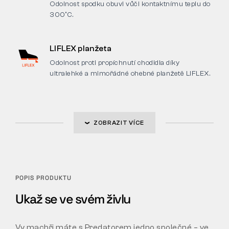
Odolnost spodku obuvi vůči kontaktnímu teplu do
300°C.
LIFLEX planžeta
Odolnost proti propíchnutí chodidla díky
ultralehké a mimořádné ohebné planžetě LIFLEX.
ZOBRAZIT VÍCE
POPIS PRODUKTU
Ukaž se ve svém živlu
Vy machři máte s Predatorem jedno společné – ve