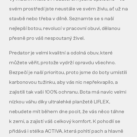
svém prostředí jste neustále ve svém živlu, ať už na
stavbě nebo třeba v dílně. Seznamte se s naší
nejlepší botou, revolucí v pracovní obuvi, dělanou
přesně pro váš nespoutaný živel.
Predator je velmi kvalitní a odolná obuv, které
můžete věřit, protože vydrží opravdu všechno.
Bezpečí je naší prioritou, proto jsme do boty umístili
karbonovou tužinku, aby vás nic nepřekvapilo, a
zajistili tak vaši 100% ochranu. Bota má navíc velmi
nízkou váhu díky ultralehké planžetě LIFLEX,
nebudete mít během dne pocit, že vás něco táhne
k zemi, a zajistí váš celkový komfort. K pohodlí se
přidává i stélka ACTIVA, která pohltí pach a hlavně