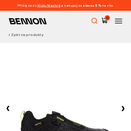
Přidej se do
Klubu Machrů
a nakupuj se
slevou 5 %
na vše.
0
Zpět na produkty
Výprodej
Pracovní obuv
Barefoot
Outdoor
Volnočasová obuv