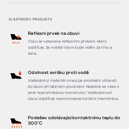
VLASTNOSTI PRODUKTU
Reflexní prvek na obuvi
Obuv je vybavena reflexním prvkem, který
zajišťuje, že nositel obuvi bude viděn za tmy a
šera.
Odolnost svršku proti vodě
Voděodolný materiál omezuje pronikání vlhkosti
do obuvi při běžném používání. Nejedná se však o
plně nepromokavou konstrukci. Voděodolnost
obuvi zajišťuje nepromokavá funkční membrána.
Podešev odolávající kontaktnímu teplu do
300°C