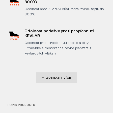
300°C
Odolnost spodku obuvi vůči kontaktnímu teplu do
300°C.
Odolnost podešve proti propíchnutí
KEVLAR
Odolnost proti propíchnutí chodidla díky
ultralehké a mimořádné pevné planžetě z
kevlarových vláken.
ZOBRAZIT VÍCE
POPIS PRODUKTU