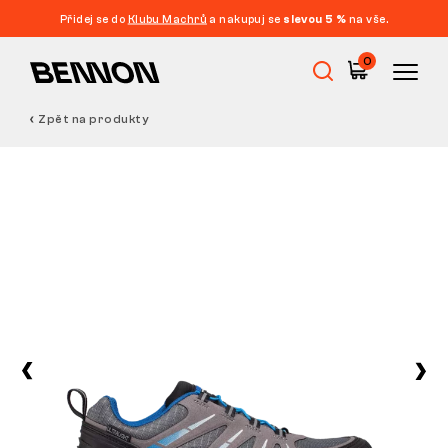
Přidej se do
Klubu Machrů
a nakupuj se
slevou 5 %
na vše.
0
Zpět na produkty
Výprodej
Pracovní obuv
Barefoot
Outdoor
Volnočasová obuv