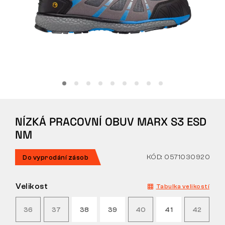
Tactical
Oblečení
VŠE O NÁKUPU
NÍZKÁ PRACOVNÍ OBUV MARX S3 ESD
O NÁS
NM
ČLÁNKY
KÓD: 0571030920
Do vyprodání zásob
LABORATOŘ BENNON
Velikost
Tabulka velikostí
PRODEJNA S BISTREM
36
37
38
39
40
41
42
KONTAKT