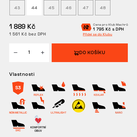
43
44
45
46
47
48
VRÁCENÍ/VÝMĚNA
1 889 Kč
Cena pro Klub Machrů
1 795 Kč s DPH
1 561 Kč bez DPH
Přidej se do Klubu
DO KOŠÍKU
Vlastnosti