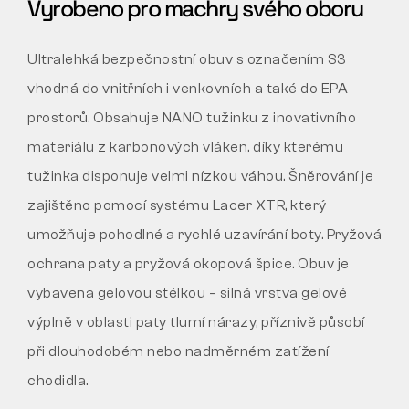
Vyrobeno pro machry svého oboru
Ultralehká bezpečnostní obuv s označením S3
vhodná do vnitřních i venkovních a také do EPA
prostorů. Obsahuje NANO tužinku z inovativního
materiálu z karbonových vláken, díky kterému
tužinka disponuje velmi nízkou váhou. Šněrování je
zajištěno pomocí systému Lacer XTR, který
umožňuje pohodlné a rychlé uzavírání boty. Pryžová
ochrana paty a pryžová okopová špice. Obuv je
vybavena gelovou stélkou – silná vrstva gelové
výplně v oblasti paty tlumí nárazy, příznivě působí
při dlouhodobém nebo nadměrném zatížení
chodidla.