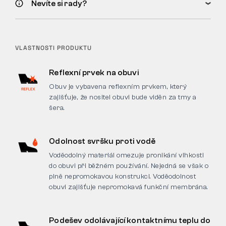
Nevíte si rady?
VLASTNOSTI PRODUKTU
Reflexní prvek na obuvi
Obuv je vybavena reflexním prvkem, který
zajišťuje, že nositel obuvi bude viděn za tmy a
šera.
Odolnost svršku proti vodě
Voděodolný materiál omezuje pronikání vlhkosti
do obuvi při běžném používání. Nejedná se však o
plně nepromokavou konstrukci. Voděodolnost
obuvi zajišťuje nepromokavá funkční membrána.
Podešev odolávající kontaktnímu teplu do