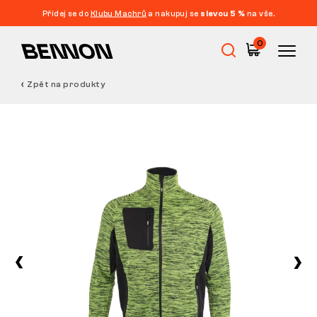
Přidej se do
Klubu Machrů
a nakupuj se
slevou 5 %
na vše.
0
Zpět na produkty
Výprodej
Pracovní obuv
Barefoot
Outdoor
Volnočasová obuv