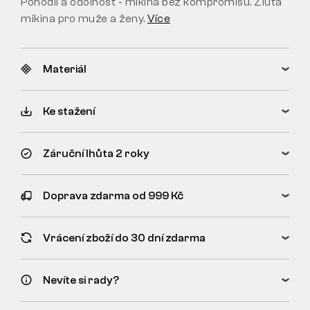
Pohodlí a odolnost - mikina bez kompromisů. Žlutá
mikina pro muže a ženy.
Více
Materiál
Ke stažení
Záruční lhůta 2 roky
Doprava zdarma od 999 Kč
Vrácení zboží do 30 dní zdarma
Nevíte si rady?