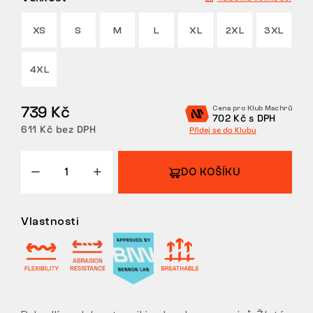
VRÁCENÍ/VÝMĚNA
XS
S
M
L
XL
2XL
3XL
4XL
739 Kč
Cena pro Klub Machrů
702 Kč s DPH
611 Kč bez DPH
Přidej se do Klubu
DO KOŠÍKU
Vlastnosti