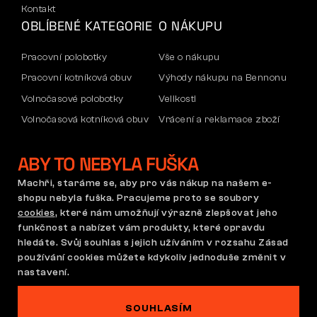
Kontakt
OBLÍBENÉ KATEGORIE
O NÁKUPU
Pracovní polobotky
Vše o nákupu
Pracovní kotníková obuv
Výhody nákupu na Bennonu
Volnočasové polobotky
Velikosti
Volnočasová kotníková obuv
Vrácení a reklamace zboží
Kalhoty
Doprava a platba
ABY TO NEBYLA FUŠKA
Mikiny
Firemní účet
Reklamace a záruka
Machři, staráme se, aby pro vás nákup na našem e-
shopu nebyla fuška. Pracujeme proto se soubory
cookies
, které nám umožňují výrazně zlepšovat jeho
funkčnost a nabízet vám produkty, které opravdu
Obchodní podmínky
Reklamační řád
hledáte. Svůj souhlas s jejich užíváním v rozsahu Zásad
Nastavení cookies
GDPR
používání cookies můžete kdykoliv jednoduše změnit v
Česká republika | Čeština
nastavení.
SOUHLASÍM