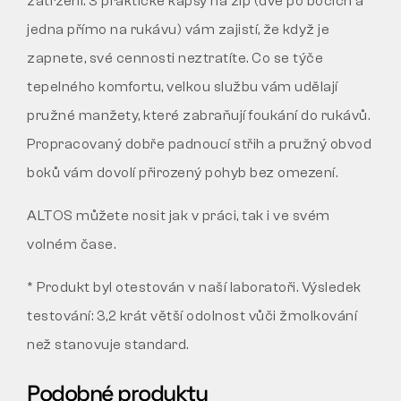
zatržení. 3 praktické kapsy na zip (dvě po bocích a
jedna přímo na rukávu) vám zajistí, že když je
zapnete, své cennosti neztratíte. Co se týče
tepelného komfortu, velkou službu vám udělají
pružné manžety, které zabraňují foukání do rukávů.
Propracovaný dobře padnoucí střih a pružný obvod
boků vám dovolí přirozený pohyb bez omezení.
ALTOS můžete nosit jak v práci, tak i ve svém
volném čase.
* Produkt byl otestován v naší laboratoři. Výsledek
testování: 3,2 krát větší odolnost vůči žmolkování
než stanovuje standard.
Podobné produkty