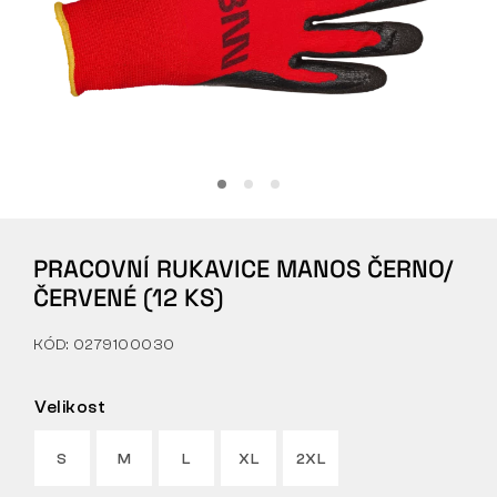
Tactical
Oblečení
VŠE O NÁKUPU
PRACOVNÍ RUKAVICE MANOS ČERNO/
O NÁS
ČERVENÉ (12 KS)
ČLÁNKY
KÓD: 0279100030
LABORATOŘ BENNON
Velikost
PRODEJNA S BISTREM
S
M
L
XL
2XL
KONTAKT