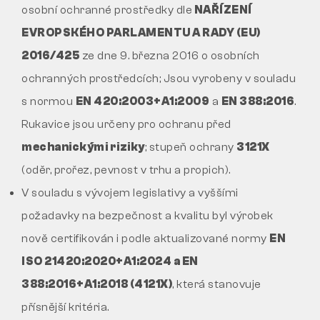
osobní ochranné prostředky dle
NAŘÍZENÍ
EVROPSKÉHO PARLAMENTU A RADY (EU)
2016/425
ze dne 9. března 2016 o osobních
ochranných prostředcích; Jsou vyrobeny v souladu
s normou
EN 420:2003+A1:2009
a
EN 388:2016
.
Rukavice jsou určeny pro ochranu před
mechanickými riziky
; stupeň ochrany
3121X
(oděr, prořez, pevnost v trhu a propich).
V souladu s vývojem legislativy a vyššími
požadavky na bezpečnost a kvalitu byl výrobek
nově certifikován i podle aktualizované normy
EN
ISO 21420:2020+A1:2024 a EN
388:2016+A1:2018 (4121X)
, která stanovuje
přísnější kritéria.