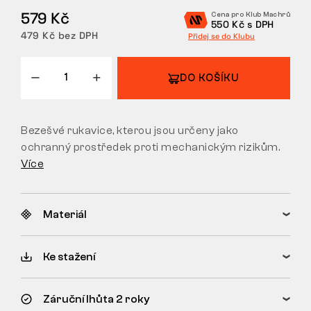
579 Kč
Cena pro Klub Machrů
VRÁCENÍ/VÝMĚNA
550 Kč s DPH
479 Kč bez DPH
Přidej se do Klubu
DO KOŠÍKU
Bezešvé rukavice, kterou jsou určeny jako
ochranný prostředek proti mechanickým rizikům.
Více
Materiál
Ke stažení
Záruční lhůta 2 roky