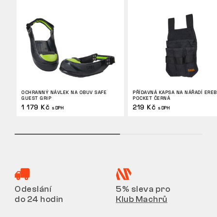
OCHRANNÝ NÁVLEK NA OBUV SAFE
PŘÍDAVNÁ KAPSA NA NÁŘADÍ ERE
GUEST GRIP
POCKET ČERNÁ
1 179 Kč
219 Kč
s DPH
s DPH
Odeslání
5% sleva pro
do 24 hodin
Klub Machrů