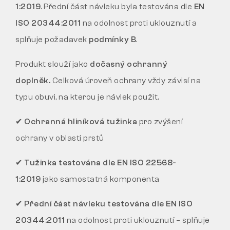
1:2019
. Přední část návleku byla testována dle
EN
ISO 20344:2011
na odolnost proti uklouznutí a
splňuje požadavek
podmínky B
.
Produkt slouží jako
dočasný ochranný
doplněk.
Celková úroveň ochrany vždy závisí na
typu obuvi, na kterou je návlek použit.
✔ Ochranná hliníková tužinka
pro zvýšení
ochrany v oblasti prstů
✔ Tužinka testována dle EN ISO 22568-
1:2019
jako samostatná komponenta
✔ Přední část návleku testována dle EN ISO
20344:2011
na odolnost proti uklouznutí – splňuje