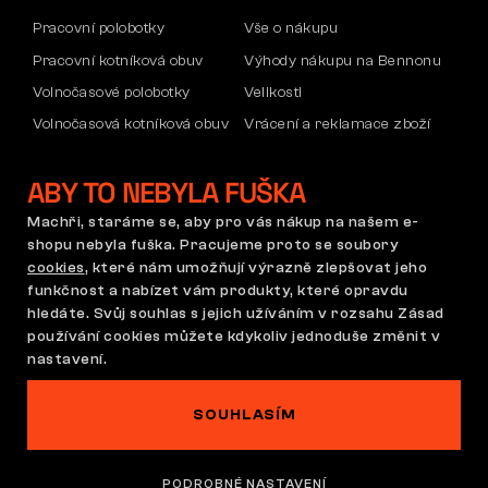
Pracovní polobotky
Vše o nákupu
Pracovní kotníková obuv
Výhody nákupu na Bennonu
Volnočasové polobotky
Velikosti
Volnočasová kotníková obuv
Vrácení a reklamace zboží
Kalhoty
Doprava a platba
ABY TO NEBYLA FUŠKA
Mikiny
Firemní účet
Reklamace a záruka
Machři, staráme se, aby pro vás nákup na našem e-
shopu nebyla fuška. Pracujeme proto se soubory
cookies
, které nám umožňují výrazně zlepšovat jeho
funkčnost a nabízet vám produkty, které opravdu
Obchodní podmínky
Reklamační řád
hledáte. Svůj souhlas s jejich užíváním v rozsahu Zásad
Nastavení cookies
GDPR
používání cookies můžete kdykoliv jednoduše změnit v
Česká republika | Čeština
nastavení.
SOUHLASÍM
Na tomto webu straší
©2026 Bennon.cz
PODROBNÉ NASTAVENÍ