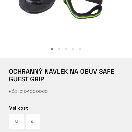
Tactical
Oblečení
VŠE O NÁKUPU
OCHRANNÝ NÁVLEK NA OBUV SAFE
O NÁS
GUEST GRIP
ČLÁNKY
KÓD: 0104000060
LABORATOŘ BENNON
Velikost
PRODEJNA S BISTREM
M
XL
KONTAKT