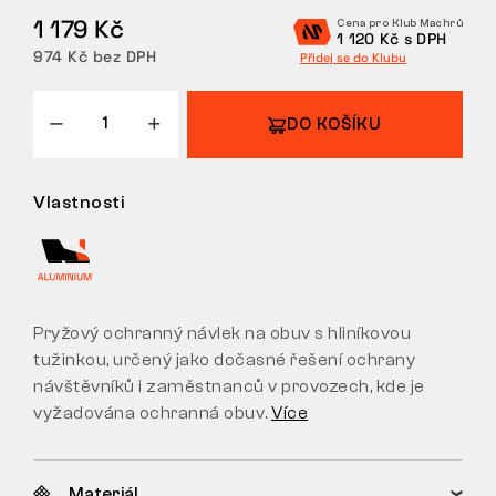
1 179 Kč
Cena pro Klub Machrů
VRÁCENÍ/VÝMĚNA
1 120 Kč s DPH
974 Kč bez DPH
Přidej se do Klubu
DO KOŠÍKU
Vlastnosti
Pryžový ochranný návlek na obuv s hliníkovou
tužinkou, určený jako dočasné řešení ochrany
návštěvníků i zaměstnanců v provozech, kde je
vyžadována ochranná obuv.
Více
Materiál