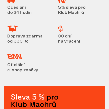
Odeslání
5% sleva pro
do 24 hodin
Klub Machrů
Doprava zdarma
30 dní
od 999 Kč
na vrácení
Oficiální
e-shop značky
Sleva 5 %
pro
Klub Machrů