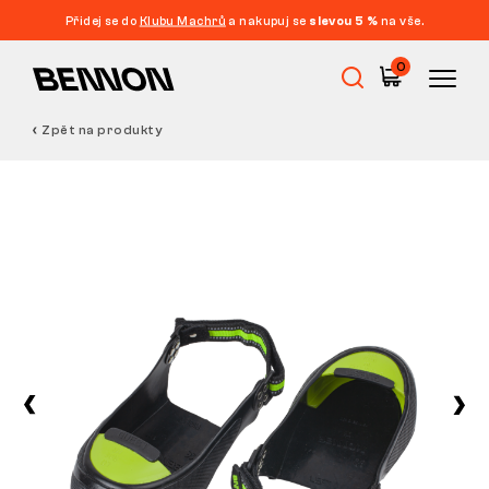
Přidej se do
Klubu Machrů
a nakupuj se
slevou 5 %
na vše.
0
Zpět na produkty
Výprodej
Pracovní obuv
Barefoot
Outdoor
Volnočasová obuv