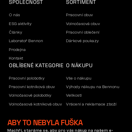
SPOLEČNOST
SORTIMENT
O nás
Pracovní obuv
ESG aktivity
Volnočasová obuv
Články
Pracovní oblečení
Laboratoř Bennon
Dárkové poukazy
Prodejna
Kontakt
OBLÍBENÉ KATEGORIE
O NÁKUPU
Pracovní polobotky
Vše o nákupu
Pracovní kotníková obuv
Výhody nákupu na Bennonu
Volnočasové polobotky
Velikosti
Volnočasová kotníková obuv
Vrácení a reklamace zboží
Kalhoty
Doprava a platba
ABY TO NEBYLA FUŠKA
Mikiny
Firemní účet
Reklamace a záruka
Machři, staráme se, aby pro vás nákup na našem e-