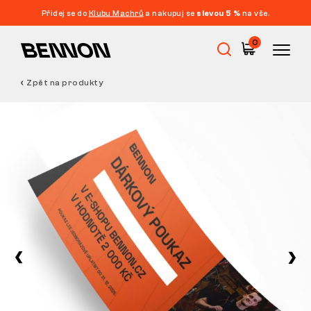
Přidej se do
Klubu Machrů
a nakupuj se
slevou 5 %
na vše.
0
Zpět na produkty
Výprodej
Pracovní obuv
Barefoot
Outdoor
Volnočasová obuv