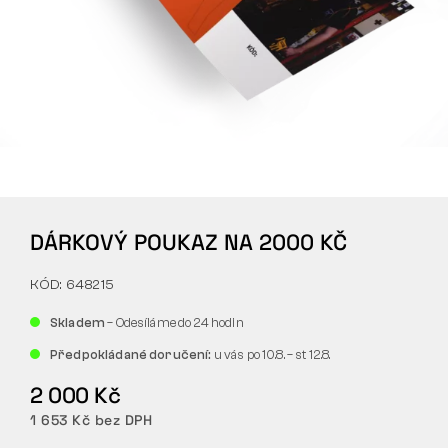
Tactical
Oblečení
VŠE O NÁKUPU
DÁRKOVÝ POUKAZ NA 2000 KČ
O NÁS
KÓD: 648215
ČLÁNKY
Skladem
– Odesíláme do 24 hodin
LABORATOŘ BENNON
Předpokládané doručení:
u vás po 10.8. – st 12.8.
PRODEJNA S BISTREM
2 000 Kč
1 653 Kč bez DPH
KONTAKT