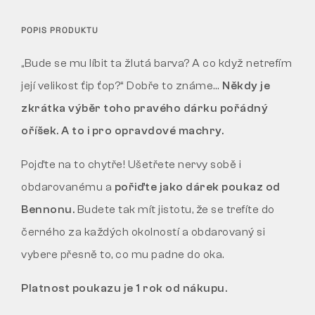
POPIS PRODUKTU
„Bude se mu líbit ta žlutá barva? A co když netrefím
její velikost ťip ťop?“ Dobře to známe…
Někdy je
zkrátka výběr toho pravého dárku pořádný
oříšek. A to i pro opravdové machry.
Pojďte na to chytře! Ušetřete nervy sobě i
obdarovanému a
pořiďte jako dárek poukaz od
Bennonu.
Budete tak mít jistotu, že se trefíte do
černého za každých okolností a obdarovaný si
vybere přesně to, co mu padne do oka.
Platnost poukazu je 1 rok od nákupu.