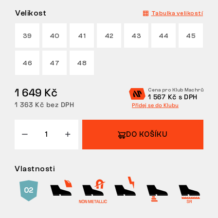
Velikost
Tabulka velikostí
VRÁCENÍ/VÝMĚNA
39
40
41
42
43
44
45
46
47
48
1 649 Kč
Cena pro Klub Machrů
1 567 Kč s DPH
1 363 Kč bez DPH
Přidej se do Klubu
DO KOŠÍKU
Vlastnosti