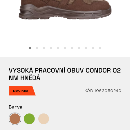
Tactical
Oblečení
VŠE O NÁKUPU
VYSOKÁ PRACOVNÍ OBUV CONDOR O2
O NÁS
NM HNĚDÁ
ČLÁNKY
KÓD: 1063050240
Novinka
LABORATOŘ BENNON
Barva
PRODEJNA S BISTREM
KONTAKT