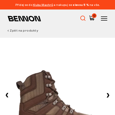
Přidej se do
Klubu Machrů
a nakupuj se
slevou 5 %
na vše.
0
Zpět na produkty
Výprodej
Pracovní obuv
Barefoot
Outdoor
Volnočasová obuv