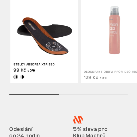
STÉLKY ABSORBA XTR ESD
99 Kč
s DPH
DEODORANT OBUVI PROFI DEO 15
139 Kč
s DPH
Odeslání
5% sleva pro
do 24 hodin
Klub Machrů