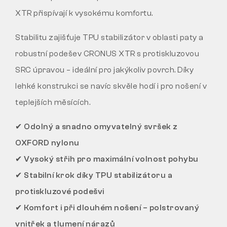
XTR přispívají k vysokému komfortu.
Stabilitu zajišťuje TPU stabilizátor v oblasti paty a
robustní podešev CRONUS XTR s protiskluzovou
SRC úpravou – ideální pro jakýkoliv povrch. Díky
lehké konstrukci se navíc skvěle hodí i pro nošení v
teplejších měsících.
✔
Odolný a snadno omyvatelný svršek z
OXFORD nylonu
✔
Vysoký střih pro maximální volnost pohybu
✔
Stabilní krok díky TPU stabilizátoru a
protiskluzové podešvi
✔
Komfort i při dlouhém nošení – polstrovaný
vnitřek a tlumení nárazů