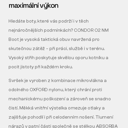
maximální výkon
Hledáte boty, které vás podrží i v těch
nejnáročnějších podmínkách? CONDOR O2 NM
Boot je vysoká taktická obuv navržená pro
skutečnou zátěž – při práci, službě i v terénu.
Vysoký střih poskytuje skvělou oporu kotníku a
pocit jistoty při každém kroku.
Svršek je vyroben z kombinace mikrovlákna a
odolného OXFORD nylonu, který chrání proti
mechanickému poškození a zároveň se snadno
čistí. Měkká vnitřní výstelka omezuje otlaky a
zajišťuje pohodlí i při celodenním nošení. Tlumení
nárazů v patní části společně se stélkou ABSORBA