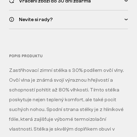
Vrácení zboží do 30 dní zdarma
Nevíte si rady?
POPIS PRODUKTU
Zastřihovací zimní stélka s 30% podílem ovčí vlny.
Ovčí vlna je známá svojí výraznou hřejivostí a
schopností pohltit až 80% vlhkosti. Tímto stélka
poskytuje nejen teplený komfort, ale také pocit
suchých nohou. Spodní strana stélky je z hliníkové
fólie, která zajišťuje výborné termoizolační
vlastnosti. Stélka je skvělým doplňkem obuvi v