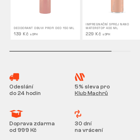
IMPREGNAČNÍ SPREJ NANO
DEODORANT OBUVI PROFI DEO 150 ML
WATERSTOP 400 ML
139 Kč
229 Kč
s DPH
s DPH
Odeslání
5% sleva pro
do 24 hodin
Klub Machrů
Doprava zdarma
30 dní
od 999 Kč
na vrácení