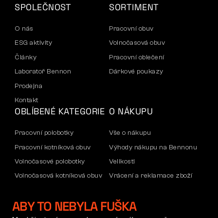
SPOLEČNOST
SORTIMENT
O nás
Pracovní obuv
ESG aktivity
Volnočasová obuv
Články
Pracovní oblečení
Laboratoř Bennon
Dárkové poukazy
Prodejna
Kontakt
OBLÍBENÉ KATEGORIE
O NÁKUPU
Pracovní polobotky
Vše o nákupu
Pracovní kotníková obuv
Výhody nákupu na Bennonu
Volnočasové polobotky
Velikosti
Volnočasová kotníková obuv
Vrácení a reklamace zboží
Kalhoty
Doprava a platba
ABY TO NEBYLA FUŠKA
Mikiny
Firemní účet