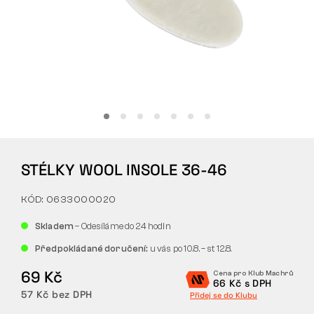
Tactical
Oblečení
VŠE O NÁKUPU
STÉLKY WOOL INSOLE 36-46
O NÁS
KÓD: 0633000020
ČLÁNKY
Skladem
– Odesíláme do 24 hodin
LABORATOŘ BENNON
Předpokládané doručení:
u vás po 10.8. – st 12.8.
PRODEJNA S BISTREM
69 Kč
Cena pro Klub Machrů
66 Kč s DPH
57 Kč bez DPH
Přidej se do Klubu
KONTAKT