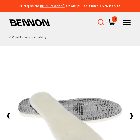
Přidej se do
Klubu Machrů
a nakupuj se
slevou 5 %
na vše.
0
Zpět na produkty
Výprodej
Pracovní obuv
Barefoot
Outdoor
Volnočasová obuv