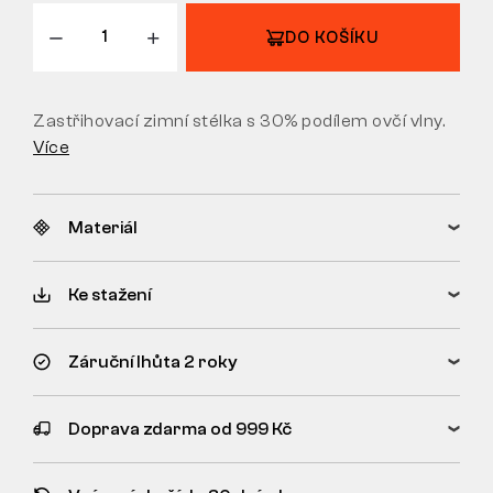
VRÁCENÍ/VÝMĚNA
DO KOŠÍKU
Zastřihovací zimní stélka s 30% podílem ovčí vlny.
Více
Materiál
Ke stažení
Záruční lhůta 2 roky
Doprava zdarma od 999 Kč