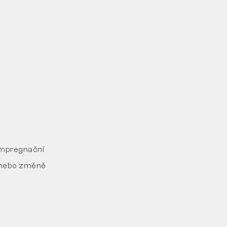
 Impregnační
í nebo změně