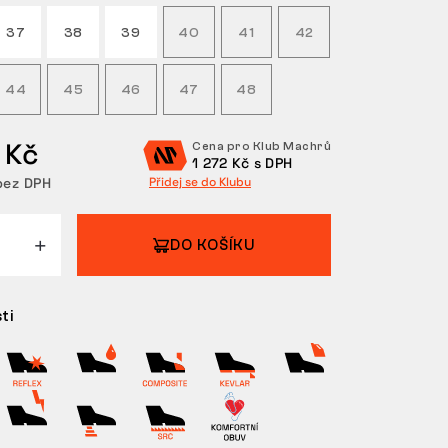
37
38
39
40
41
42
44
45
46
47
48
 Kč
Cena pro Klub Machrů
1 272 Kč s DPH
bez DPH
Přidej se do Klubu
DO KOŠÍKU
ti