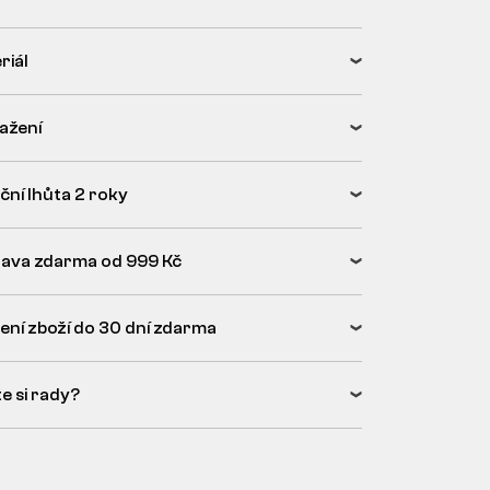
riál
tažení
ční lhůta 2 roky
ava zdarma od 999 Kč
ení zboží do 30 dní zdarma
e si rady?