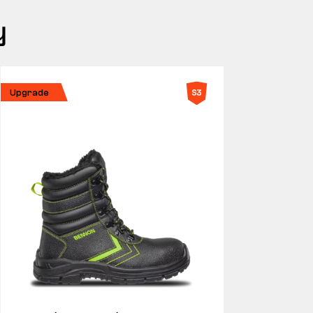
y
Upgrade