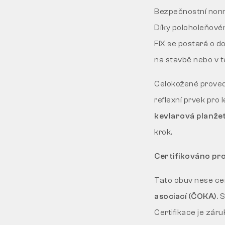
Bezpečnostní nonm
Díky poloholeňovém
FIX se postará o do
na stavbě nebo v t
Celokožené provede
reflexní prvek pro 
kevlarová planže
krok.
Certifikováno pro
Tato obuv nese cer
asociací (ČOKA)
. 
Certifikace je zár