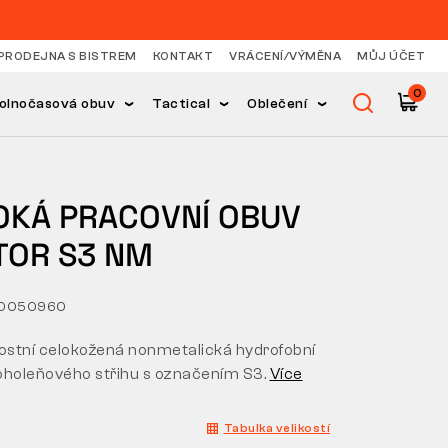
PRODEJNA S BISTREM
KONTAKT
VRÁCENÍ/VÝMĚNA
MŮJ ÚČET
0
olnočasová obuv
Tactical
Oblečení
OKÁ PRACOVNÍ OBUV
TOR S3 NM
40050960
stní celokožená nonmetalická hydrofobní
oholeňového střihu s označením S3.
Více
Tabulka velikostí