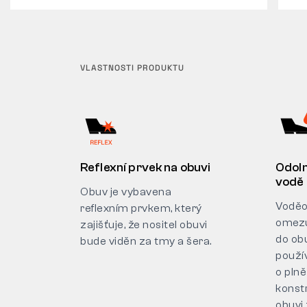
VLASTNOSTI PRODUKTU
Reflexní prvek na obuvi
Odoln
vodě
Obuv je vybavena
Voděo
reflexním prvkem, který
omezu
zajišťuje, že nositel obuvi
do ob
bude viděn za tmy a šera.
použí
o pln
konst
obuvi 