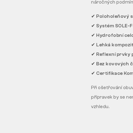
náročných podmín
✔
Poloholeňový s
✔
Systém SOLE-FIX
✔
Hydrofobní celo
✔
Lehká kompozit
✔
Reflexní prvky p
✔
Bez kovových čá
✔
Certifikace Kom
Při ošetřování ob
přípravek by se ne
vzhledu.