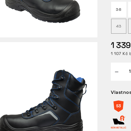
36
43
1 339
1 107 Kč 
Vlastnos