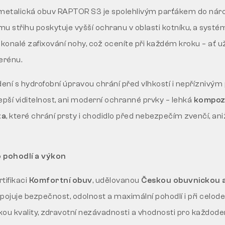
etalická obuv RAPTOR S3 je spolehlivým parťákem do nár
u střihu poskytuje vyšší ochranu v oblasti kotníku, a syst
konalé zafixování nohy, což oceníte při každém kroku – ať už
erénu.
ní s hydrofobní úpravou chrání před vlhkostí i nepříznivým
lepší viditelnost, ani moderní ochranné prvky – lehká
kompozi
ta
, které chrání prsty i chodidlo před nebezpečím zvenčí, an
 pohodlí a výkon
tifikaci
Komfortní obuv
, udělovanou
Českou obuvnickou 
Spojuje bezpečnost, odolnost a maximální pohodlí i při celod
ukou kvality, zdravotní nezávadnosti a vhodnosti pro každoden