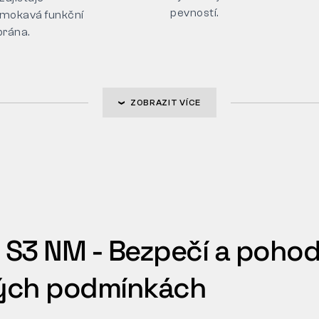
pevností.
mokavá funkční
rána.
ZOBRAZIT VÍCE
S3 NM - Bezpečí a pohodlí
ých podmínkách