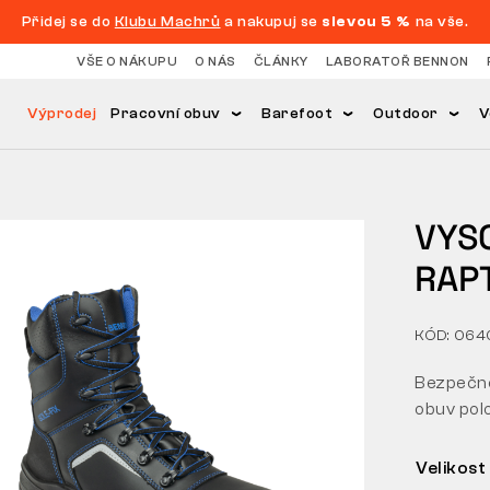
Přidej se do
Klubu Machrů
a nakupuj se
slevou 5 %
na vše.
VŠE O NÁKUPU
O NÁS
ČLÁNKY
LABORATOŘ BENNON
Výprodej
Pracovní obuv
Barefoot
Outdoor
V
VYS
RAP
KÓD: 06
Bezpečno
obuv pol
Velikost