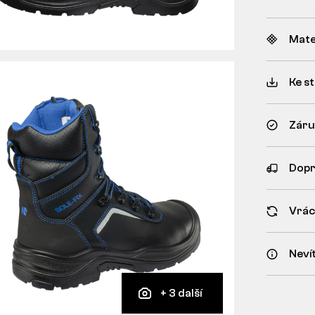
Mate
Ke s
Záru
Dopr
Vrác
Nevít
+ 3 další