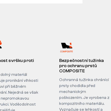
ost svršku proti
Bezpečnostní tužinka
pro ochranu prstů
COMPOSITE
dolný materiál
Ochranná tužinka chránící
je pronikání vlhkosti
prsty chodidla před
uvi při běžném
mechanickým
vání. Nejedná se však
poškozením. Je vyrobena z
ě nepromokavou
kompozitního materiálu.
rukci. Voděodolnost
Vyznačuje se lehkostí a
zajišťuje