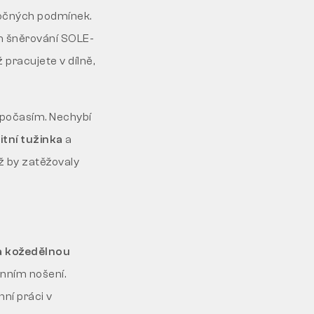
očných podmínek.
ém šněrování SOLE-
 pracujete v dílně,
 počasím. Nechybí
tní tužinka
a
iž by zatěžovaly
a kožedělnou
enním nošení.
ní práci v