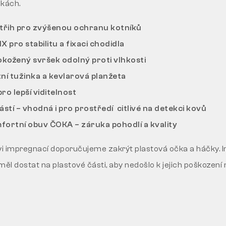
kách.
třih pro zvýšenou ochranu kotníků
 pro stabilitu a fixaci chodidla
kožený svršek odolný proti vlhkosti
ní tužinka a kevlarová planžeta
ro lepší viditelnost
stí – vhodná i pro prostředí citlivé na detekci kovů
fortní obuv ČOKA – záruka pohodlí a kvality
uvi impregnací doporučujeme zakrýt plastová očka a háčky.
měl dostat na plastové části, aby nedošlo k jejich poškozen