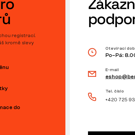
ro
Zákazn
rů
podpo
hou registrací.
áš kromě slevy
Otevírací do
Po–Pá: 8.0
měnu
E-mail
eshop@ben
tky
Tel. číslo
+420 725 9
amace do