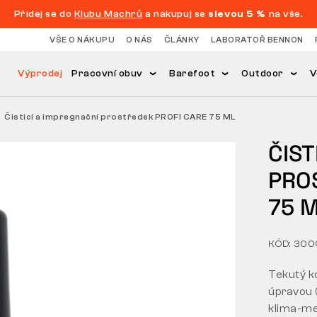
Přidej se do
Klubu Machrů
a nakupuj se
slevou 5 %
na vše.
VŠE O NÁKUPU
O NÁS
ČLÁNKY
LABORATOŘ BENNON
Výprodej
Pracovní obuv
Barefoot
Outdoor
V
Čisticí a impregnační prostředek PROFI CARE 75 ML
ČIST
PRO
75 
KÓD: 30
Tekutý k
úpravou 
klima-m