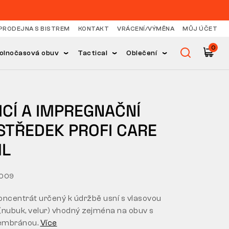
PRODEJNA S BISTREM
KONTAKT
VRÁCENÍ/VÝMĚNA
MŮJ ÚČET
0
olnočasová obuv
Tactical
Oblečení
ICÍ A IMPREGNAČNÍ
STŘEDEK PROFI CARE
ML
0009
oncentrát určený k údržbě usní s vlasovou
(nubuk, velur) vhodný zejména na obuv s
embránou.
Více