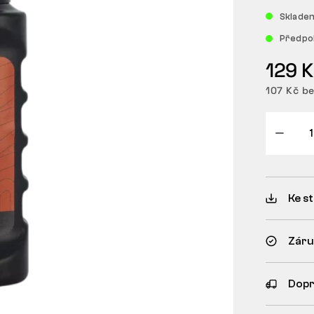
Sklad
Předpo
129 
107 Kč b
Ke s
Záru
Dopr