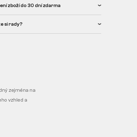
ení zboží do 30 dní zdarma
e si rady?
odný zejména na
eho vzhled a