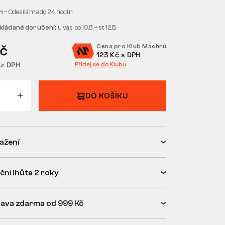
em
– Odesíláme do 24 hodin
kládané doručení:
u vás po 10.8. – st 12.8.
Kč
Cena pro Klub Machrů
123 Kč s DPH
ez DPH
Přidej se do Klubu
DO KOŠÍKU
tažení
ční lhůta 2 roky
ava zdarma od 999 Kč