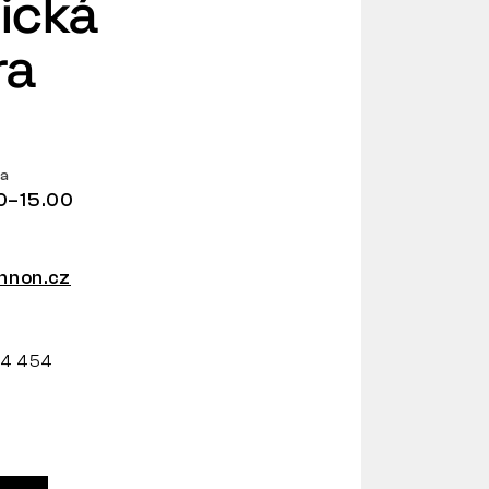
ická
ra
ba
0–15.00
non.cz
34 454