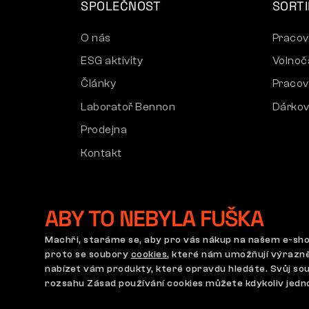
SPOLEČNOST
SORT
O nás
Pracov
ESG aktivity
Volnoč
Články
Pracov
Laboratoř Bennon
Dárkov
Prodejna
Kontakt
ABY TO NEBYLA FUŠKA
Machři, staráme se, aby pro vás nákup na našem e-sh
proto se soubory
cookies
, které nám umožňují výrazně
Obchodní podmínky
Reklamační řád
Nastavení cooki
nabízet vám produkty, které opravdu hledáte. Svůj souh
rozsahu Zásad používání cookies můžete kdykoliv jedn
Na tomto webu straší
©2026 Bennon.cz