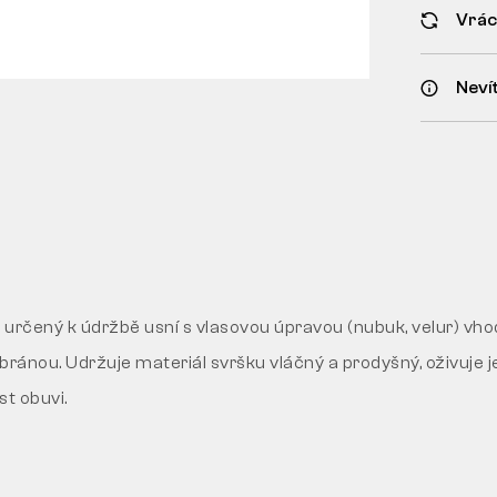
Vrác
Nevít
určený k údržbě usní s vlasovou úpravou (nubuk, velur) vh
ánou. Udržuje materiál svršku vláčný a prodyšný, oživuje j
st obuvi.