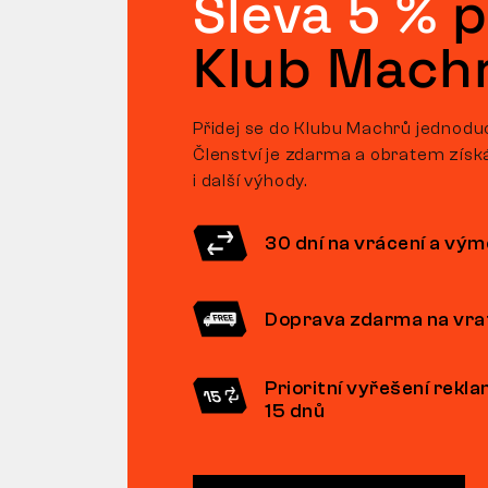
Sleva 5 %
p
Klub Mach
Přidej se do Klubu Machrů jednoduc
Členství je zdarma a obratem získ
i další výhody.
30 dní na vrácení a vý
Doprava zdarma na vra
Prioritní vyřešení rekl
15 dnů