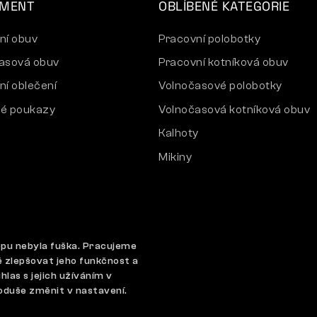
IMENT
OBLÍBENÉ KATEGORIE
ní obuv
Pracovní polobotky
asová obuv
Pracovní kotníková obuv
ní oblečení
Volnočasové polobotky
é poukazy
Volnočasová kotníková obuv
Kalhoty
Mikiny
opu nebyla fuška. Pracujeme
 zlepšovat jeho funkčnost a
es
GDPR
las s jejich užíváním v
oduše změnit v nastavení.