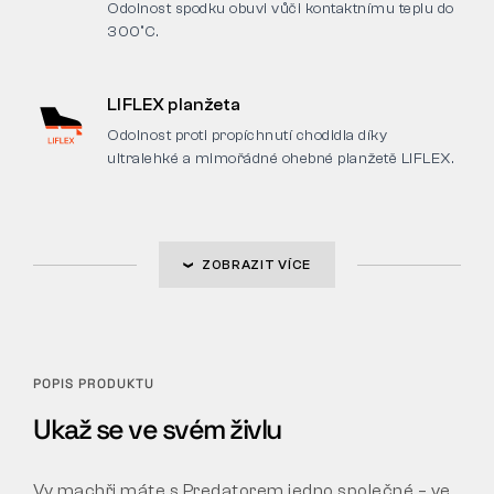
Odolnost spodku obuvi vůči kontaktnímu teplu do
300°C.
LIFLEX planžeta
Odolnost proti propíchnutí chodidla díky
ultralehké a mimořádné ohebné planžetě LIFLEX.
ZOBRAZIT VÍCE
POPIS PRODUKTU
Ukaž se ve svém živlu
Vy machři máte s Predatorem jedno společné – ve