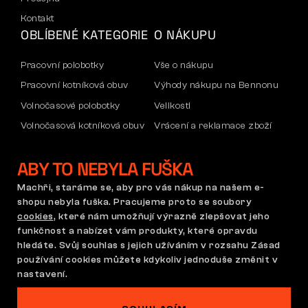
Kontakt
OBLÍBENÉ KATEGORIE
O NÁKUPU
Pracovní polobotky
Vše o nákupu
Pracovní kotníková obuv
Výhody nákupu na Bennonu
Volnočasové polobotky
Velikosti
Volnočasová kotníková obuv
Vrácení a reklamace zboží
Kalhoty
Doprava a platba
ABY TO NEBYLA FUŠKA
Mikiny
Firemní účet
Reklamace a záruka
Machři, staráme se, aby pro vás nákup na našem e-
shopu nebyla fuška. Pracujeme proto se soubory
cookies
, které nám umožňují výrazně zlepšovat jeho
funkčnost a nabízet vám produkty, které opravdu
Obchodní podmínky
Reklamační řád
hledáte. Svůj souhlas s jejich užíváním v rozsahu Zásad
Nastavení cookies
GDPR
používání cookies můžete kdykoliv jednoduše změnit v
Česká republika | Čeština
nastavení.