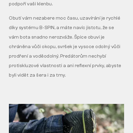
podpoří vaši klenbu.
Obutí vám nezabere moc času, uzavírání je rychlé
díky systému B-SPIN, a máte navíc jistotu, že se
vám bota snadno nerozváže. Špice obuvi je
chráněna vůči okopu, svršek je vysoce odolný vůči
prodření a voděodolný. Predátorům nechybí
protiskluzové vlastnosti a ani reflexní prvky, abyste
byli vidět za šera i za tmy.