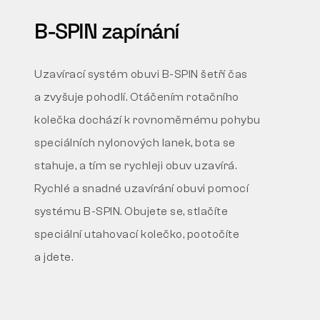
B-SPIN zapínání
Uzavírací systém obuvi B-SPIN šetří čas
a zvyšuje pohodlí.
Otáčením rotačního
kolečka dochází k rovnoměrnému
pohybu
speciálních nylonových lanek, bota se
stahuje,
a tím se rychleji obuv uzavírá.
Rychlé a snadné uzavírání obuvi pomocí
systému B-SPIN.
Obujete se, stlačíte
speciální utahovací kolečko, pootočíte
a
jdete.