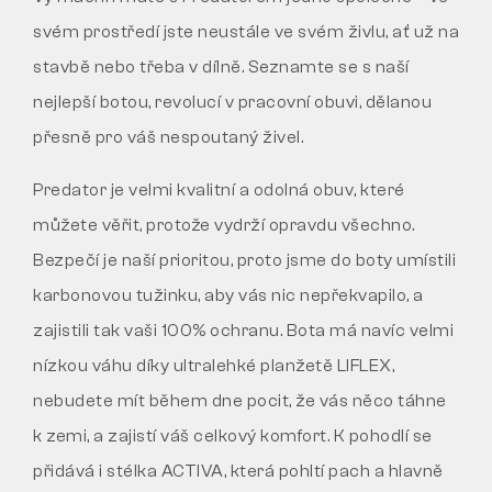
svém prostředí jste neustále ve svém živlu, ať už na
stavbě nebo třeba v dílně. Seznamte se s naší
nejlepší botou, revolucí v pracovní obuvi, dělanou
přesně pro váš nespoutaný živel.
Predator je velmi kvalitní a odolná obuv, které
můžete věřit, protože vydrží opravdu všechno.
Bezpečí je naší prioritou, proto jsme do boty umístili
karbonovou tužinku, aby vás nic nepřekvapilo, a
zajistili tak vaši 100% ochranu. Bota má navíc velmi
nízkou váhu díky ultralehké planžetě LIFLEX,
nebudete mít během dne pocit, že vás něco táhne
k zemi, a zajistí váš celkový komfort. K pohodlí se
přidává i stélka ACTIVA, která pohltí pach a hlavně