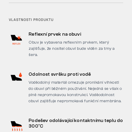
VLASTNOSTI PRODUKTU
Reflexní prvek na obuvi
Obuv je vybavena reflexním prvkem, který
zajišťuje, že nositel obuvi bude viděn za tmy a
šera.
Odolnost svršku proti vodě
Voděodolný materiál omezuje pronikání vlhkosti
do obuvi při běžném používání. Nejedná se však o
plně nepromokavou konstrukci. Voděodolnost
obuvi zajišťuje nepromokavá funkční membrána.
Podešev odolávající kontaktnímu teplu do
300°C