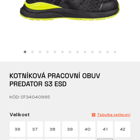
Tactical
Oblečení
VŠE O NÁKUPU
KOTNÍKOVÁ PRACOVNÍ OBUV
O NÁS
PREDATOR S3 ESD
ČLÁNKY
KÓD: 0734040965
LABORATOŘ BENNON
Velikost
Tabulka velikostí
PRODEJNA S BISTREM
36
37
38
39
40
41
42
KONTAKT