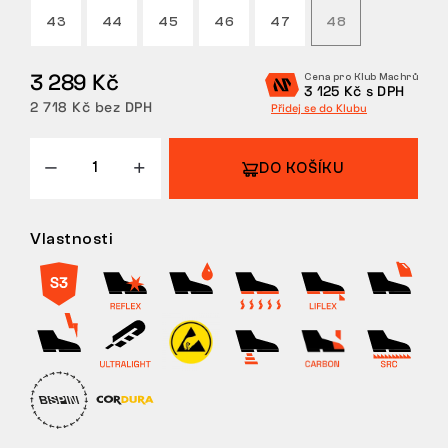
43
44
45
46
47
48
VRÁCENÍ/VÝMĚNA
3 289 Kč
Cena pro Klub Machrů
3 125 Kč s DPH
2 718 Kč bez DPH
Přidej se do Klubu
DO KOŠÍKU
Vlastnosti