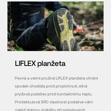
LIFLEX planžeta
Pevná a velmi pružná LIFLEX planžeta chrání
spodek
chodidla proti propíchnutí, silná
pryžová podešev proti
kontaktnímu teplu.
Protiskluzová SRC vlastnost podešve
vám
zajistí dobrou stabilitu při pohybových