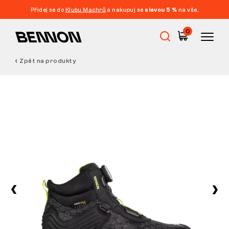
Přidej se do
Klubu Machrů
a nakupuj se
slevou 5 %
na vše.
0
Zpět na produkty
Výprodej
Pracovní obuv
Barefoot
Outdoor
Volnočasová obuv