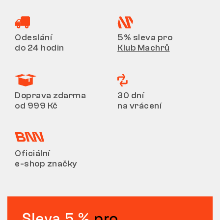
Odeslání
5% sleva pro
do 24 hodin
Klub Machrů
Doprava zdarma
30 dní
od 999 Kč
na vrácení
Oficiální
e-shop značky
Sleva 5 %
pro