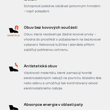
Schopnost podešve odolávat pohonným hmotám
– např. poleptání.
Obuv bez kovových součástí
Obuv, která neobsahuje žádné kovové prvky –
vhodná do prostředí s požadavkem na bezkovové
vybavení. Nekovová tužinka i planžeta přitom
zajišťují potřebnou ochranu.
Antistatická obuv
Vlastnosti materiálu, které zamezují tvorbě
elektrostatických nábojů na povrchu lidského těla
nebo oděvu a umožňují tak kontrolovaný odvod
elektrostatického náboje.
Absorpce energie v oblasti paty