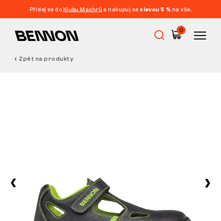
Přidej se do
Klubu Machrů
a nakupuj se
slevou 5 %
na vše.
0
Zpět na produkty
Výprodej
Pracovní obuv
Barefoot
Outdoor
Volnočasová obuv