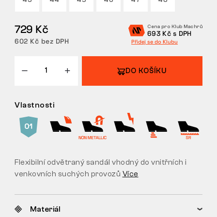
43
44
45
46
47
48
VRÁCENÍ/VÝMĚNA
729 Kč
Cena pro Klub Machrů
693 Kč s DPH
602 Kč bez DPH
Přidej se do Klubu
DO KOŠÍKU
Vlastnosti
Flexibilní odvětraný sandál vhodný do vnitřních i
venkovních suchých provozů
Více
Materiál