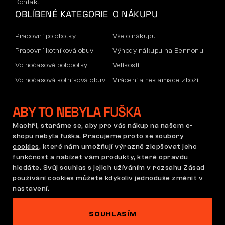
Kontakt
OBLÍBENÉ KATEGORIE
O NÁKUPU
Pracovní polobotky
Vše o nákupu
Pracovní kotníková obuv
Výhody nákupu na Bennonu
Volnočasové polobotky
Velikosti
Volnočasová kotníková obuv
Vrácení a reklamace zboží
Kalhoty
Doprava a platba
ABY TO NEBYLA FUŠKA
Mikiny
Firemní účet
Reklamace a záruka
Machři, staráme se, aby pro vás nákup na našem e-
shopu nebyla fuška. Pracujeme proto se soubory
cookies
, které nám umožňují výrazně zlepšovat jeho
funkčnost a nabízet vám produkty, které opravdu
Obchodní podmínky
Reklamační řád
hledáte. Svůj souhlas s jejich užíváním v rozsahu Zásad
Nastavení cookies
GDPR
používání cookies můžete kdykoliv jednoduše změnit v
Česká republika | Čeština
nastavení.
SOUHLASÍM