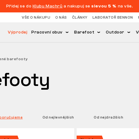
Přidej se do
Klubu Machrů
a nakupuj se
slevou 5 %
na vše.
VŠE O NÁKUPU
O NÁS
ČLÁNKY
LABORATOŘ BENNON
Výprodej
Pracovní obuv
Barefoot
Outdoor
V
ené barefooty
efooty
poručujeme
Od nejlevnějších
Od nejdražších