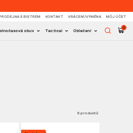
PRODEJNA S BISTREM
KONTAKT
VRÁCENÍ/VÝMĚNA
MŮJ ÚČET
0
olnočasová obuv
Tactical
Oblečení
6 produktů