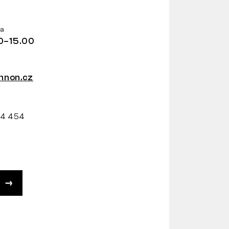
ba
0–15.00
non.cz
34 454