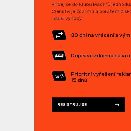
Přidej se do Klubu Machrů jednoduc
Členství je zdarma a obratem získ
i další výhody.
30 dní na vrácení a vý
Doprava zdarma na vra
Prioritní vyřešení rekl
15 dnů
REGISTRUJ SE