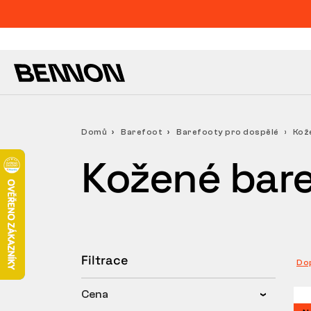
Domů
Barefoot
Barefooty pro dospělé
Kož
Kožené bar
Filtrace
Do
Cena