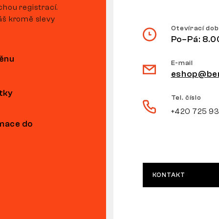
hou registrací.
áš kromě slevy
Otevírací do
Po–Pá: 8.0
měnu
E-mail
eshop@ben
tky
Tel. číslo
+420 725 9
amace do
KONTAKT