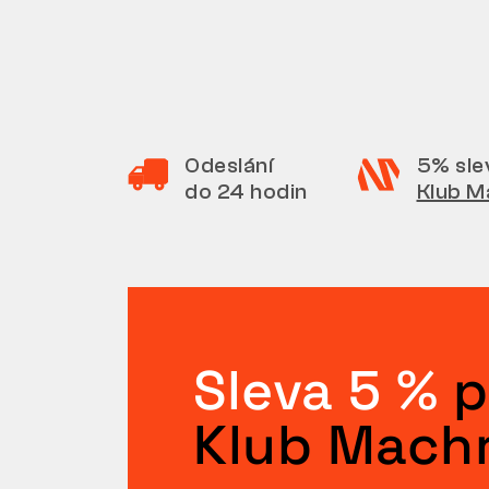
Odeslání
5% sle
do 24 hodin
Klub M
Sleva 5 %
p
Klub Mach