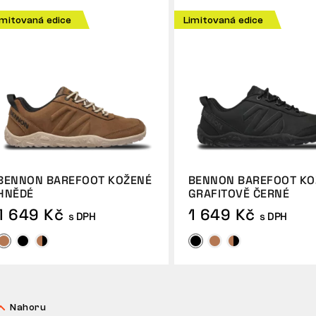
imitovaná edice
Limitovaná edice
BENNON BAREFOOT KOŽENÉ
BENNON BAREFOOT KO
HNĚDÉ
GRAFITOVĚ ČERNÉ
1 649 Kč
1 649 Kč
s DPH
s DPH
Nahoru