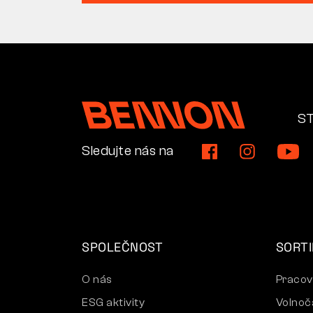
S
Sledujte nás na
SPOLEČNOST
SORT
O nás
Pracov
ESG aktivity
Volnoč