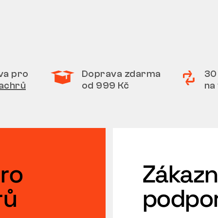
va pro
Doprava zdarma
30
achrů
od 999 Kč
na
ro
Zákazn
rů
podpo