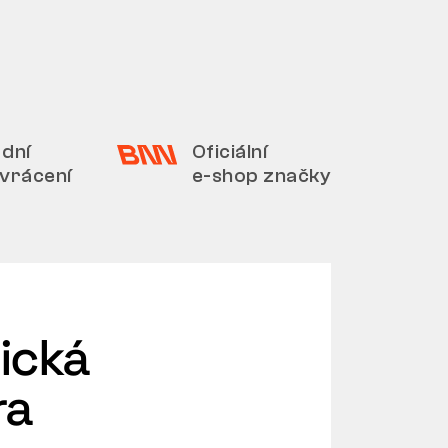
 dní
Oficiální
 vrácení
e-shop značky
ická
ra